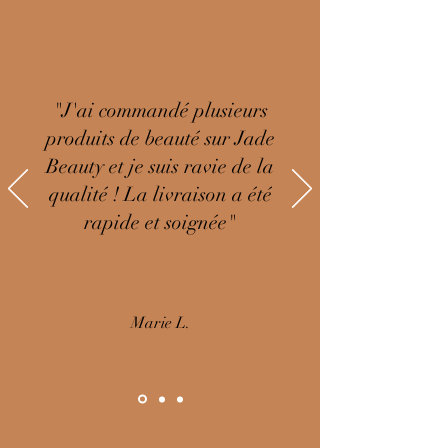
"J'ai commandé plusieurs
produits de beauté sur Jade
Beauty et je suis ravie de la
qualité ! La livraison a été
rapide et soignée"
Marie L.