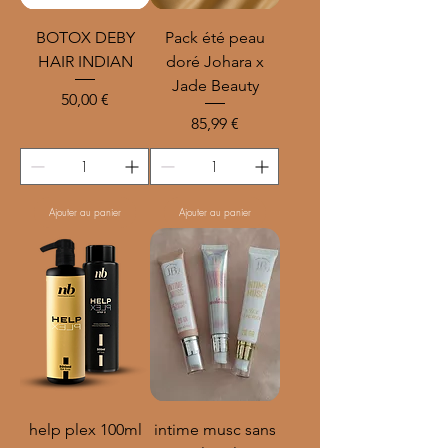
BOTOX DEBY
Pack été peau
HAIR INDIAN
doré Johara x
Jade Beauty
Prix
50,00 €
Prix
85,99 €
Ajouter au panier
Ajouter au panier
help plex 100ml
intime musc sans