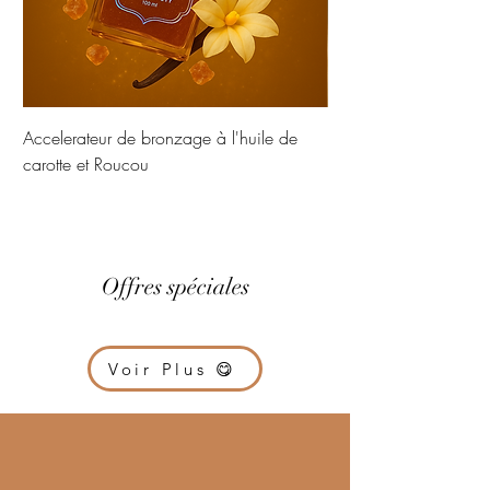
Accelerateur de bronzage à l'huile de
Pack été peau doré Jo
carotte et Roucou
Offres spéciales
Voir Plus 😋