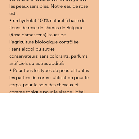
les peaux sensibles. Notre eau de rose
est :
• un hydrolat 100% naturel à base de
fleurs de rose de Damas de Bulgarie
(Rosa damascena) issues de
l'agriculture biologique contrôlée
; sans alcool ou autres
conservateurs; sans colorants, parfums
artificiels ou autres additifs
• Pour tous les types de peau et toutes
les parties du corps : utilisation pour le
corps, pour le soin des cheveux et
comme tonique pour le visage. Idéal
pour fixer et parfois rafraîchir le
maquillage.
• En tant que tonique pour le visage, il
nourrit la peau et élimine les
impuretés. Il améliore le teint, a un
effet légèrement matifiant, atténue les