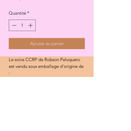
Quantité
*
Ajouter au panier
Le soins CCRP de Robson Peluquero
est vendu sous emballage d'origine de
:
1• 500ml Shampooing SH
2• 500ml Masque de traitement
réparateur et nourrissant N° 1
3• 500ml Masque de traitement
hydratant et conditionneur N° 2
4• 250ml Huile d'argan N° 3