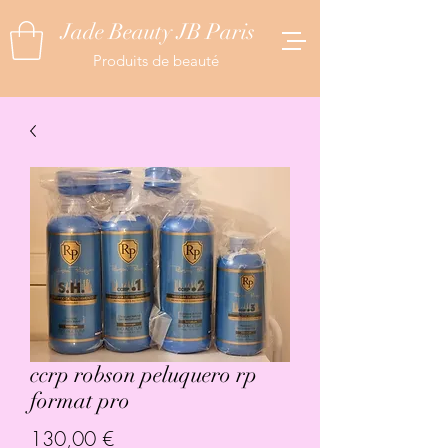
Jade Beauty JB Paris
Produits de beauté
ccrp robson peluquero rp
format pro
Prix
130,00 €