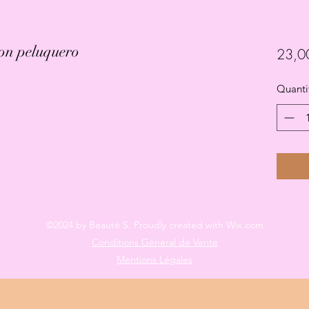
son peluquero
23,0
Quanti
©2024 by Beauté S. Proudly created with Wix.com
Conditions Général de Vente
Mentions Légales